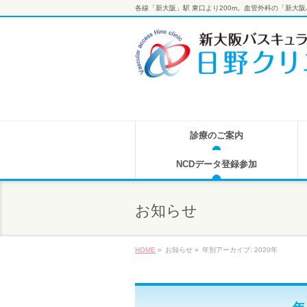
各線「新大阪」駅 東口より200m。血管外科の「新大
診療のご案内
NCDデータ登録参加
お知らせ
HOME
»
お知らせ »
年別アーカイブ: 2020年